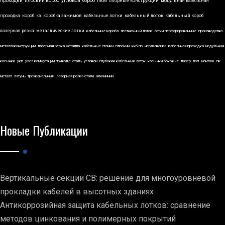
проходки
плоский короб
угловой короб
пкм
опорные конструкции
модульная кабельная
проходка
короб
кз
коробка зажимов
кабельные лотки
кабельный лоток
кабельный короб
лазерная резка
металлические лотки
кабельные короба
лестничный лоток
лотки перфорированные
производство
металлоконструкций
лазерная резка металла
кабельные стойки
плоский
ккб по
нержавейка
кабельная проходка модульная
косынки
укп
узел коммутации привода
сталь
угловой
глубокий кабельный лоток
косынки боковые
лазер
лэп
монтаж
пк
металл
латунь
трехканальный
лазерная резка стали
алюминий
Новые Публикации
Вертикальные секции СВ: решение для многоуровневой
прокладки кабелей в высотных зданиях
Антикоррозийная защита кабельных лотков: сравнение
методов цинкования и полимерных покрытий