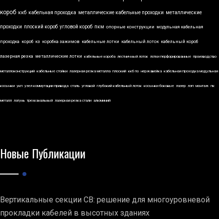
короб
ккб
кабельная проходка
металлические кабельные проходки
металлические
проходки
плоский короб
угловой короб
пкм
опорные конструкции
модульная кабельная
проходка
короб
кз
коробка зажимов
кабельные лотки
кабельный лоток
кабельный короб
лазерная резка
металлические лотки
кабельные короба
лестничный лоток
лотки перфорированные
производство
металлоконструкций
кабельные стойки
лазерная резка металла
плоский
ккб по
нержавейка
кабельная проходка модульная
косынки
укп
узел коммутации привода
сталь
угловой
глубокий кабельный лоток
косынки боковые
лазер
лэп
монтаж
пк
металл
латунь
трехканальный
лазерная резка стали
алюминий
Новые Публикации
Вертикальные секции СВ: решение для многоуровневой
прокладки кабелей в высотных зданиях