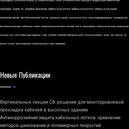
проходки
плоский короб
угловой короб
пкм
опорные конструкции
модульная кабельная
проходка
короб
кз
коробка зажимов
кабельные лотки
кабельный лоток
кабельный короб
лазерная резка
металлические лотки
кабельные короба
лестничный лоток
лотки перфорированные
производство
металлоконструкций
кабельные стойки
лазерная резка металла
плоский
ккб по
нержавейка
кабельная проходка модульная
косынки
укп
узел коммутации привода
сталь
угловой
глубокий кабельный лоток
косынки боковые
лазер
лэп
монтаж
пк
металл
латунь
трехканальный
лазерная резка стали
алюминий
Новые Публикации
Вертикальные секции СВ: решение для многоуровневой
прокладки кабелей в высотных зданиях
Антикоррозийная защита кабельных лотков: сравнение
методов цинкования и полимерных покрытий