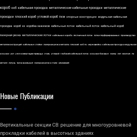
короб
ккб
кабельная проходка
металлические кабельные проходки
металлические
проходки
плоский короб
угловой короб
пкм
опорные конструкции
модульная кабельная
проходка
короб
кз
коробка зажимов
кабельные лотки
кабельный лоток
кабельный короб
лазерная резка
металлические лотки
кабельные короба
лестничный лоток
лотки перфорированные
производство
металлоконструкций
кабельные стойки
лазерная резка металла
плоский
ккб по
нержавейка
кабельная проходка модульная
косынки
укп
узел коммутации привода
сталь
угловой
глубокий кабельный лоток
косынки боковые
лазер
лэп
монтаж
пк
металл
латунь
трехканальный
лазерная резка стали
алюминий
Новые Публикации
Вертикальные секции СВ: решение для многоуровневой
прокладки кабелей в высотных зданиях