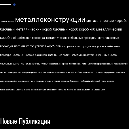
металлоконструкции
металлические короба
производство
блочный металлический короб
блочный короб
короб ккб
металлический
короб
ккб
кабельная проходка
металлические кабельные проходки
металлические
проходки
плоский короб
угловой короб
пкм
опорные конструкции
модульная кабельная
проходка
короб
кз
коробка зажимов
кабельные лотки
кабельный лоток
кабельный короб
лазерная резка
металлические лотки
кабельные короба
лестничный лоток
лотки перфорированные
производство
металлоконструкций
лазерная резка металла
кабельные стойки
плоский
ккб по
кабельная проходка модульная
косынки
укп
нержавейка
узел коммутации привода
сталь
угловой
косынки боковые
глубокий кабельный лоток
металл
трехканальный
латунь
лазерная резка стали
алюминий
ккб 3по
лазерная резка алюминия
лазер
лэп
Новые Публикации