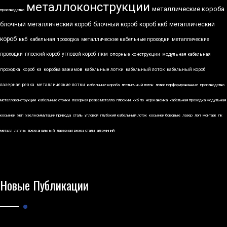
металлоконструкции
металлические короба
производство
блочный металлический короб
блочный короб
короб ккб
металлический
короб
ккб
кабельная проходка
металлические кабельные проходки
металлические
проходки
плоский короб
угловой короб
пкм
опорные конструкции
модульная кабельная
проходка
короб
кз
коробка зажимов
кабельные лотки
кабельный лоток
кабельный короб
лазерная резка
металлические лотки
кабельные короба
лестничный лоток
лотки перфорированные
производство
металлоконструкций
кабельные стойки
лазерная резка металла
плоский
ккб по
нержавейка
кабельная проходка модульная
косынки
укп
узел коммутации привода
сталь
угловой
глубокий кабельный лоток
косынки боковые
лазер
лэп
монтаж
пк
металл
латунь
трехканальный
лазерная резка стали
алюминий
Новые Публикации