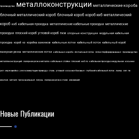
металлоконструкции
металлические короба
производство
блочный металлический короб
блочный короб
короб ккб
металлический
короб
ккб
кабельная проходка
металлические кабельные проходки
металлические
проходки
плоский короб
угловой короб
пкм
опорные конструкции
модульная кабельная
проходка
короб
кз
коробка зажимов
кабельные лотки
кабельный лоток
кабельный короб
лазерная резка
металлические лотки
кабельные короба
лестничный лоток
лотки перфорированные
производство
металлоконструкций
лазерная резка металла
кабельные стойки
плоский
ккб по
кабельная проходка модульная
косынки
укп
нержавейка
узел коммутации привода
сталь
угловой
косынки боковые
глубокий кабельный лоток
лазер
лэп
пк
монтаж
металл
трехканальный
латунь
лазерная резка стали
алюминий
Новые Публикации