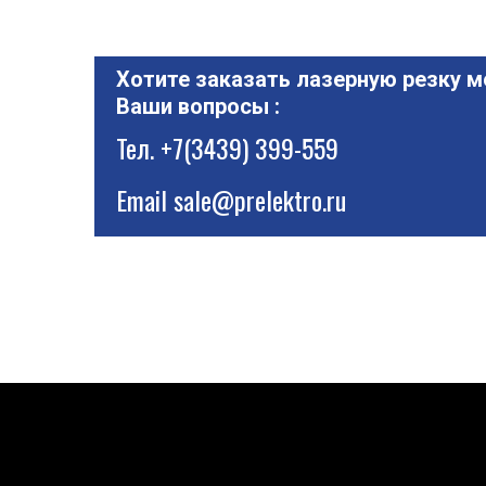
Хотите заказать лазерную резку м
Ваши вопросы :
Тел.
+7(3439) 399-559
Email
sale@prelektro.ru