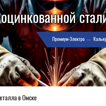
 оцинкованной стал
Премиум-Электро
Кальку
металла в Омске