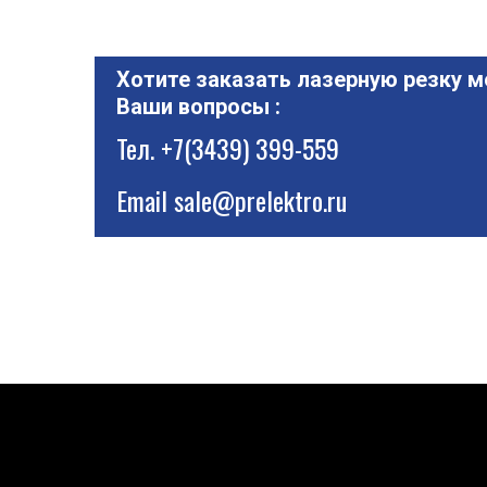
Хотите заказать лазерную резку м
Ваши вопросы :
Тел.
+7(3439) 399-559
Email
sale@prelektro.ru