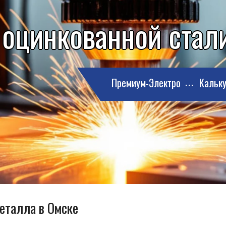
 оцинкованной стали
Премиум-Электро
Кальку
металла в Омске