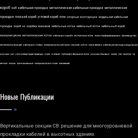
короб
ккб
кабельная проходка
металлические кабельные проходки
металлические
проходки
плоский короб
угловой короб
пкм
опорные конструкции
модульная кабельная
проходка
короб
кз
коробка зажимов
кабельные лотки
кабельный лоток
кабельный короб
лазерная резка
металлические лотки
кабельные короба
лестничный лоток
лотки перфорированные
производство
металлоконструкций
кабельные стойки
лазерная резка металла
плоский
ккб по
нержавейка
кабельная проходка модульная
косынки
укп
узел коммутации привода
сталь
угловой
глубокий кабельный лоток
косынки боковые
лазер
лэп
монтаж
пк
металл
латунь
трехканальный
лазерная резка стали
алюминий
Новые Публикации
Вертикальные секции СВ: решение для многоуровневой
прокладки кабелей в высотных зданиях