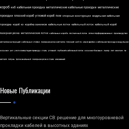
короб
ккб
кабельная проходка
металлические кабельные проходки
металлические
проходки
плоский короб
угловой короб
пкм
опорные конструкции
модульная кабельная
проходка
короб
кз
коробка зажимов
кабельные лотки
кабельный лоток
кабельный короб
лазерная резка
металлические лотки
кабельные короба
лестничный лоток
лотки перфорированные
производство
металлоконструкций
кабельные стойки
лазерная резка металла
плоский
ккб по
нержавейка
кабельная проходка модульная
косынки
укп
узел коммутации привода
сталь
угловой
глубокий кабельный лоток
косынки боковые
лазер
лэп
монтаж
пк
металл
латунь
трехканальный
лазерная резка стали
алюминий
Новые Публикации
Вертикальные секции СВ: решение для многоуровневой
прокладки кабелей в высотных зданиях