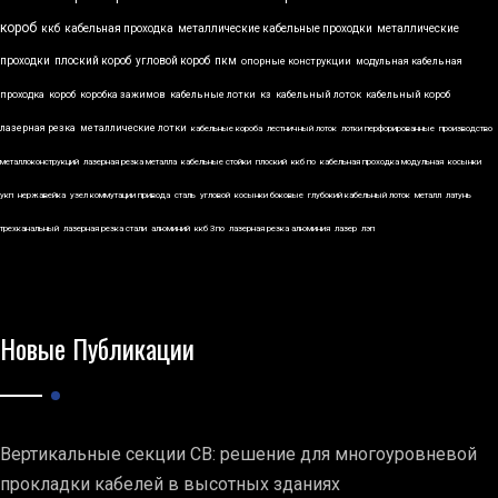
короб
ккб
кабельная проходка
металлические кабельные проходки
металлические
проходки
плоский короб
угловой короб
пкм
опорные конструкции
модульная кабельная
проходка
короб
коробка зажимов
кабельные лотки
кз
кабельный лоток
кабельный короб
лазерная резка
металлические лотки
кабельные короба
лестничный лоток
лотки перфорированные
производство
металлоконструкций
лазерная резка металла
кабельные стойки
плоский
ккб по
кабельная проходка модульная
косынки
укп
нержавейка
узел коммутации привода
сталь
угловой
косынки боковые
глубокий кабельный лоток
металл
латунь
трехканальный
лазерная резка стали
алюминий
ккб 3по
лазерная резка алюминия
лазер
лэп
Новые Публикации
Вертикальные секции СВ: решение для многоуровневой
прокладки кабелей в высотных зданиях