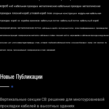
короб
ккб
кабельная проходка
металлические кабельные проходки
металлические
проходки
плоский короб
угловой короб
пкм
опорные конструкции
модульная кабельная
проходка
короб
кз
коробка зажимов
кабельные лотки
кабельный лоток
кабельный короб
лазерная резка
металлические лотки
кабельные короба
лестничный лоток
лотки перфорированные
производство
металлоконструкций
лазерная резка металла
кабельные стойки
плоский
ккб по
нержавейка
кабельная проходка модульная
косынки
укп
узел коммутации привода
сталь
угловой
глубокий кабельный лоток
косынки боковые
лазер
лэп
монтаж
пк
металл
латунь
трехканальный
лазерная резка стали
алюминий
Новые Публикации
Вертикальные секции СВ: решение для многоуровневой
прокладки кабелей в высотных зданиях