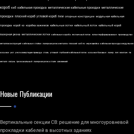
короб
ккб
кабельная проходка
металлические кабельные проходки
металлические
проходки
плоский короб
угловой короб
пкм
опорные конструкции
модульная кабельная
проходка
короб
кз
коробка зажимов
кабельные лотки
кабельный лоток
кабельный короб
лазерная резка
металлические лотки
кабельные короба
лестничный лоток
лотки перфорированные
производство
металлоконструкций
кабельные стойки
лазерная резка металла
плоский
ккб по
нержавейка
кабельная проходка модульная
косынки
укп
узел коммутации привода
сталь
угловой
глубокий кабельный лоток
косынки боковые
лазер
лэп
монтаж
пк
металл
латунь
трехканальный
лазерная резка стали
алюминий
Новые Публикации
Вертикальные секции СВ: решение для многоуровневой
прокладки кабелей в высотных зданиях