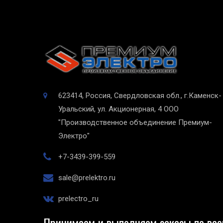
623414, Россия, Свердловская обл., г.Каменск-
Уральский, ул. Акционерная, 4
ООО
"Производственное объединение Премиум-
Электро"
+7-3439-399-559
sale@prelektro.ru
prelectro_ru
Принимаем и выполняем заказы по все