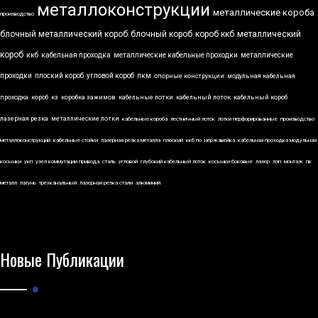
металлоконструкции
металлические короба
производство
блочный металлический короб
блочный короб
короб ккб
металлический
короб
ккб
кабельная проходка
металлические кабельные проходки
металлические
проходки
плоский короб
угловой короб
пкм
опорные конструкции
модульная кабельная
проходка
короб
кз
коробка зажимов
кабельные лотки
кабельный лоток
кабельный короб
лазерная резка
металлические лотки
кабельные короба
лестничный лоток
лотки перфорированные
производство
металлоконструкций
кабельные стойки
лазерная резка металла
плоский
ккб по
нержавейка
кабельная проходка модульная
косынки
укп
узел коммутации привода
сталь
угловой
глубокий кабельный лоток
косынки боковые
лазер
лэп
монтаж
пк
металл
латунь
трехканальный
лазерная резка стали
алюминий
Новые Публикации