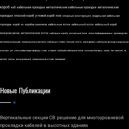
короб
ккб
кабельная проходка
металлические кабельные проходки
металлические
проходки
плоский короб
угловой короб
пкм
опорные конструкции
модульная кабельная
проходка
короб
кз
коробка зажимов
кабельные лотки
кабельный лоток
кабельный короб
лазерная резка
металлические лотки
кабельные короба
лестничный лоток
лотки перфорированные
производство
металлоконструкций
лазерная резка металла
кабельные стойки
плоский
ккб по
нержавейка
кабельная проходка модульная
косынки
укп
узел коммутации привода
сталь
угловой
глубокий кабельный лоток
косынки боковые
лазер
лэп
монтаж
пк
металл
латунь
трехканальный
лазерная резка стали
алюминий
Новые Публикации
Вертикальные секции СВ: решение для многоуровневой
прокладки кабелей в высотных зданиях