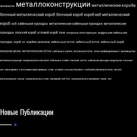
металлоконструкции
металлические короба
производство
блочный металлический короб
блочный короб
короб ккб
металлический
короб
ккб
кабельная проходка
металлические кабельные проходки
металлические
проходки
плоский короб
угловой короб
пкм
опорные конструкции
модульная кабельная
проходка
короб
кз
коробка зажимов
кабельные лотки
кабельный лоток
кабельный короб
лазерная резка
металлические лотки
кабельные короба
лестничный лоток
лотки перфорированные
производство
металлоконструкций
лазерная резка металла
кабельные стойки
плоский
ккб по
кабельная проходка модульная
косынки
укп
нержавейка
узел коммутации привода
сталь
угловой
косынки боковые
глубокий кабельный лоток
металл
трехканальный
латунь
лазерная резка стали
алюминий
ккб 3по
лазерная резка алюминия
лазер
лэп
Новые Публикации