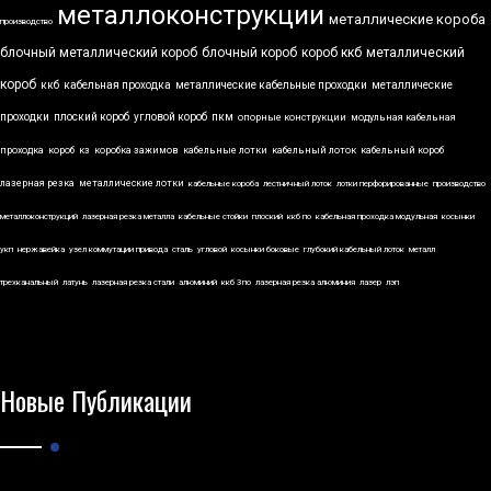
металлоконструкции
металлические короба
производство
блочный металлический короб
блочный короб
короб ккб
металлический
короб
ккб
кабельная проходка
металлические кабельные проходки
металлические
проходки
плоский короб
угловой короб
пкм
опорные конструкции
модульная кабельная
проходка
короб
кз
коробка зажимов
кабельные лотки
кабельный лоток
кабельный короб
лазерная резка
металлические лотки
кабельные короба
лестничный лоток
лотки перфорированные
производство
металлоконструкций
лазерная резка металла
кабельные стойки
плоский
ккб по
кабельная проходка модульная
косынки
укп
нержавейка
узел коммутации привода
сталь
угловой
косынки боковые
глубокий кабельный лоток
металл
трехканальный
латунь
лазерная резка стали
алюминий
ккб 3по
лазерная резка алюминия
лазер
лэп
Новые Публикации