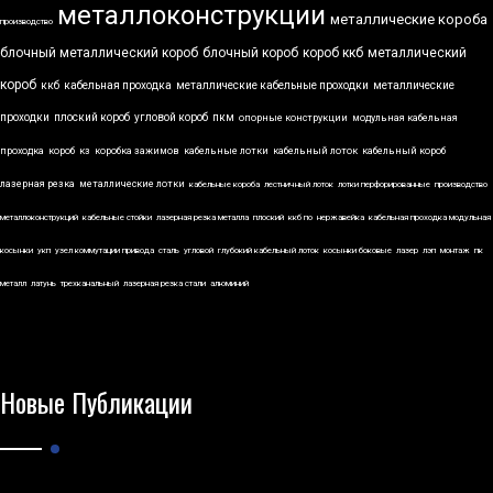
металлоконструкции
металлические короба
производство
блочный металлический короб
блочный короб
короб ккб
металлический
короб
ккб
кабельная проходка
металлические кабельные проходки
металлические
проходки
плоский короб
угловой короб
пкм
опорные конструкции
модульная кабельная
проходка
короб
кз
коробка зажимов
кабельные лотки
кабельный лоток
кабельный короб
лазерная резка
металлические лотки
кабельные короба
лестничный лоток
лотки перфорированные
производство
металлоконструкций
кабельные стойки
лазерная резка металла
плоский
ккб по
нержавейка
кабельная проходка модульная
косынки
укп
узел коммутации привода
сталь
угловой
глубокий кабельный лоток
косынки боковые
лазер
лэп
монтаж
пк
металл
латунь
трехканальный
лазерная резка стали
алюминий
Новые Публикации