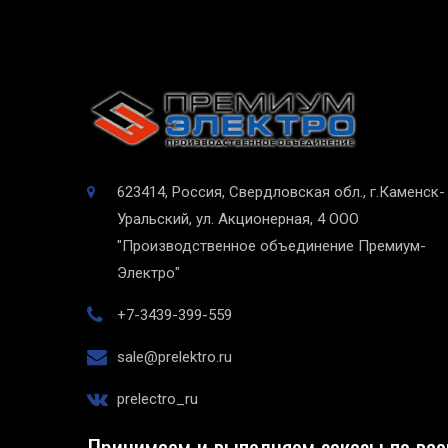
623414, Россия, Свердловская обл., г.Каменск-
Уральский, ул. Акционерная, 4
ООО
"Производственное объединение Премиум-
Электро"
+7-3439-399-559
sale@prelektro.ru
prelectro_ru
Принимаем и выполняем заказы по все