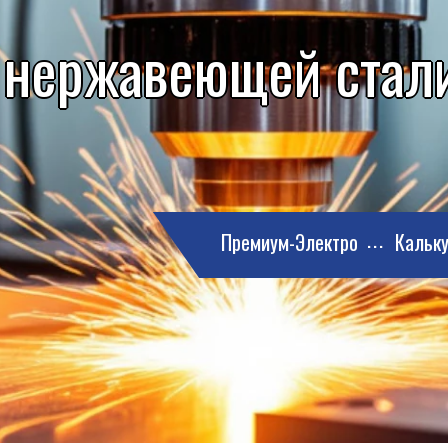
 нержавеющей стал
Премиум-Электро
Кальку