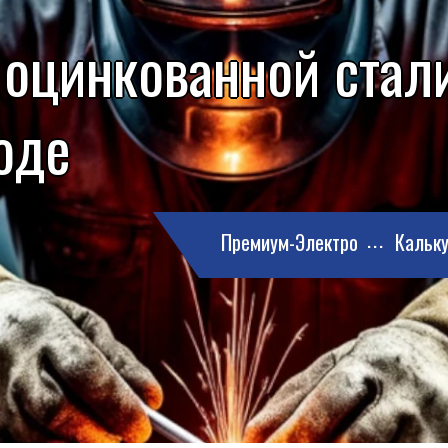
 оцинкованной стали
оде
Премиум-Электро
Кальку