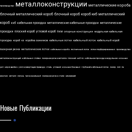
металлоконструкции
металлические короба
производство
блочный металлический короб
блочный короб
короб ккб
металлический
короб
ккб
кабельная проходка
металлические кабельные проходки
металлические
проходки
плоский короб
угловой короб
пкм
опорные конструкции
модульная кабельная
проходка
короб
кз
коробка зажимов
кабельные лотки
кабельный лоток
кабельный короб
лазерная резка
металлические лотки
кабельные короба
лестничный лоток
лотки перфорированные
производство
металлоконструкций
кабельные стойки
лазерная резка металла
плоский
ккб по
кабельная проходка модульная
косынки
укп
нержавейка
узел коммутации привода
сталь
угловой
косынки боковые
глубокий кабельный лоток
лазер
лэп
пк
монтаж
металл
латунь
трехканальный
лазерная резка стали
алюминий
Новые Публикации