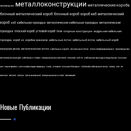
металлоконструкции
металлические короба
производство
блочный металлический короб
блочный короб
короб ккб
металлический
короб
ккб
кабельная проходка
металлические кабельные проходки
металлические
проходки
плоский короб
угловой короб
пкм
опорные конструкции
модульная кабельная
проходка
короб
кз
коробка зажимов
кабельные лотки
кабельный лоток
кабельный короб
лазерная резка
металлические лотки
кабельные короба
лестничный лоток
лотки перфорированные
производство
металлоконструкций
кабельные стойки
лазерная резка металла
плоский
ккб по
кабельная проходка модульная
косынки
укп
нержавейка
узел коммутации привода
сталь
угловой
косынки боковые
глубокий кабельный лоток
лазер
лэп
пк
монтаж
металл
латунь
трехканальный
лазерная резка стали
алюминий
Новые Публикации