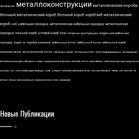
металлоконструкции
металлические короба
производство
блочный металлический короб
блочный короб
короб ккб
металлический
короб
ккб
кабельная проходка
металлические кабельные проходки
металлические
проходки
плоский короб
угловой короб
пкм
опорные конструкции
модульная кабельная
проходка
короб
кз
коробка зажимов
кабельные лотки
кабельный лоток
кабельный короб
лазерная резка
металлические лотки
кабельные короба
лестничный лоток
лотки перфорированные
производство
металлоконструкций
кабельные стойки
лазерная резка металла
плоский
ккб по
нержавейка
кабельная проходка модульная
косынки
укп
узел коммутации привода
сталь
угловой
глубокий кабельный лоток
косынки боковые
лазер
лэп
монтаж
пк
металл
латунь
трехканальный
лазерная резка стали
алюминий
Новые Публикации