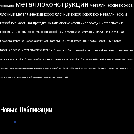
металлоконструкции
металлические короба
производство
блочный металлический короб
блочный короб
короб ккб
металлический
короб
ккб
кабельная проходка
металлические кабельные проходки
металлические
проходки
плоский короб
угловой короб
пкм
опорные конструкции
модульная кабельная
проходка
короб
кз
коробка зажимов
кабельные лотки
кабельный лоток
кабельный короб
лазерная резка
металлические лотки
кабельные короба
лестничный лоток
лотки перфорированные
производство
металлоконструкций
кабельные стойки
лазерная резка металла
плоский
ккб по
нержавейка
кабельная проходка модульная
косынки
укп
узел коммутации привода
сталь
угловой
глубокий кабельный лоток
косынки боковые
лазер
лэп
монтаж
пк
металл
латунь
трехканальный
лазерная резка стали
алюминий
Новые Публикации