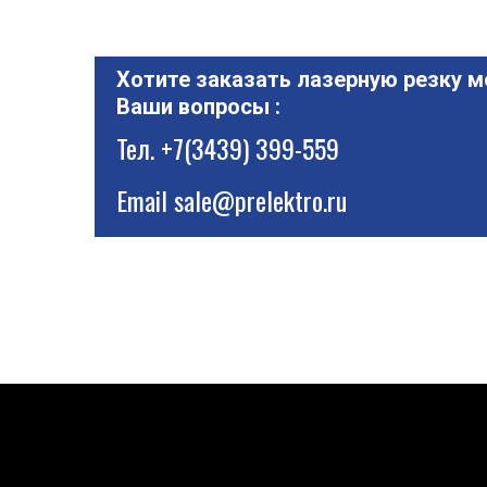
Хотите заказать лазерную резку м
Ваши вопросы :
Тел.
+7(3439) 399-559
Email
sale@prelektro.ru