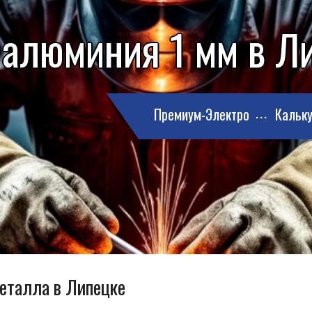
 алюминия 1 мм в Л
Премиум-Электро
Кальку
металла в Липецке