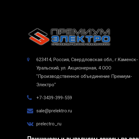
623414, Россия, Свердловская обл., г.Каменск-
Уральский, ул. Акционерная, 4
ООО
"Производственное объединение Премиум-
Электро"
+7-3439-399-559
sale@prelektro.ru
prelectro_ru
Принимаем и выполняем заказы по все