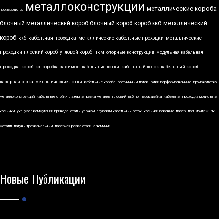
металлоконструкции
металлические короба
производство
блочный металлический короб
блочный короб
короб ккб
металлический
короб
ккб
кабельная проходка
металлические кабельные проходки
металлические
проходки
плоский короб
угловой короб
пкм
опорные конструкции
модульная кабельная
проходка
короб
кз
коробка зажимов
кабельные лотки
кабельный лоток
кабельный короб
лазерная резка
металлические лотки
кабельные короба
лестничный лоток
лотки перфорированные
производство
металлоконструкций
кабельные стойки
лазерная резка металла
плоский
ккб по
нержавейка
кабельная проходка модульная
косынки
укп
узел коммутации привода
сталь
угловой
глубокий кабельный лоток
косынки боковые
лазер
лэп
монтаж
пк
металл
латунь
трехканальный
лазерная резка стали
алюминий
Новые Публикации