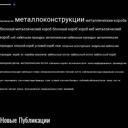
металлоконструкции
металлические короба
производство
блочный металлический короб
блочный короб
короб ккб
металлический
короб
ккб
кабельная проходка
металлические кабельные проходки
металлические
проходки
плоский короб
угловой короб
пкм
опорные конструкции
модульная кабельная
проходка
короб
кз
коробка зажимов
кабельные лотки
кабельный лоток
кабельный короб
лазерная резка
металлические лотки
кабельные короба
лестничный лоток
лотки перфорированные
производство
металлоконструкций
кабельные стойки
лазерная резка металла
плоский
ккб по
кабельная проходка модульная
косынки
укп
нержавейка
узел коммутации привода
сталь
угловой
косынки боковые
глубокий кабельный лоток
лазер
лэп
пк
монтаж
металл
латунь
трехканальный
лазерная резка стали
алюминий
Новые Публикации