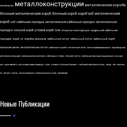
металлоконструкции
металлические короба
производство
блочный металлический короб
блочный короб
короб ккб
металлический
короб
ккб
кабельная проходка
металлические кабельные проходки
металлические
проходки
плоский короб
угловой короб
пкм
опорные конструкции
модульная кабельная
проходка
короб
кз
коробка зажимов
кабельные лотки
кабельный лоток
кабельный короб
лазерная резка
металлические лотки
кабельные короба
лестничный лоток
лотки перфорированные
производство
металлоконструкций
лазерная резка металла
кабельные стойки
плоский
ккб по
кабельная проходка модульная
косынки
укп
нержавейка
узел коммутации привода
сталь
угловой
косынки боковые
глубокий кабельный лоток
лазер
лэп
монтаж
пк
металл
латунь
трехканальный
лазерная резка стали
алюминий
Новые Публикации