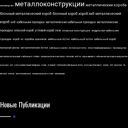
металлоконструкции
металлические короба
производство
блочный металлический короб
блочный короб
короб ккб
металлический
короб
ккб
кабельная проходка
металлические кабельные проходки
металлические
проходки
плоский короб
угловой короб
пкм
опорные конструкции
модульная кабельная
проходка
короб
кз
коробка зажимов
кабельные лотки
кабельный лоток
кабельный короб
лазерная резка
металлические лотки
кабельные короба
лестничный лоток
лотки перфорированные
производство
металлоконструкций
кабельные стойки
лазерная резка металла
плоский
ккб по
нержавейка
кабельная проходка модульная
косынки
укп
узел коммутации привода
сталь
угловой
глубокий кабельный лоток
косынки боковые
лазер
лэп
монтаж
пк
металл
латунь
трехканальный
лазерная резка стали
алюминий
Новые Публикации