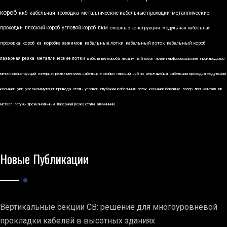
короб
ккб
кабельная проходка
металлические кабельные проходки
металлические
проходки
плоский короб
угловой короб
пкм
опорные конструкции
модульная кабельная
проходка
короб
кз
коробка зажимов
кабельные лотки
кабельный лоток
кабельный короб
лазерная резка
металлические лотки
кабельные короба
лестничный лоток
лотки перфорированные
производство
металлоконструкций
лазерная резка металла
кабельные стойки
плоский
ккб по
нержавейка
кабельная проходка модульная
косынки
укп
узел коммутации привода
сталь
угловой
глубокий кабельный лоток
косынки боковые
лазер
лэп
монтаж
пк
металл
латунь
трехканальный
лазерная резка стали
алюминий
Новые Публикации
Вертикальные секции СВ: решение для многоуровневой
прокладки кабелей в высотных зданиях