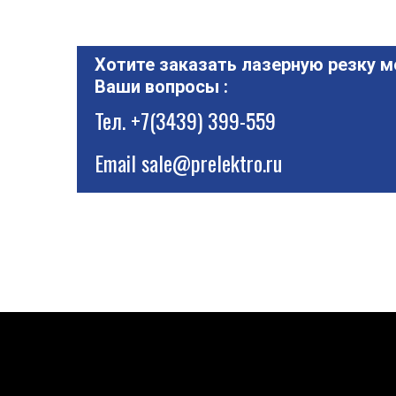
Хотите заказать лазерную резку м
Ваши вопросы :
Тел.
+7(3439) 399-559
Email
sale@prelektro.ru