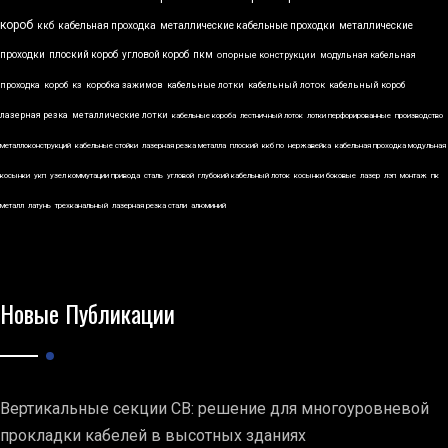
короб
ккб
кабельная проходка
металлические кабельные проходки
металлические
проходки
плоский короб
угловой короб
пкм
опорные конструкции
модульная кабельная
проходка
короб
кз
коробка зажимов
кабельные лотки
кабельный лоток
кабельный короб
лазерная резка
металлические лотки
кабельные короба
лестничный лоток
лотки перфорированные
производство
металлоконструкций
кабельные стойки
лазерная резка металла
плоский
ккб по
нержавейка
кабельная проходка модульная
косынки
укп
узел коммутации привода
сталь
угловой
глубокий кабельный лоток
косынки боковые
лазер
лэп
монтаж
пк
металл
латунь
трехканальный
лазерная резка стали
алюминий
Новые Публикации
Вертикальные секции СВ: решение для многоуровневой
прокладки кабелей в высотных зданиях