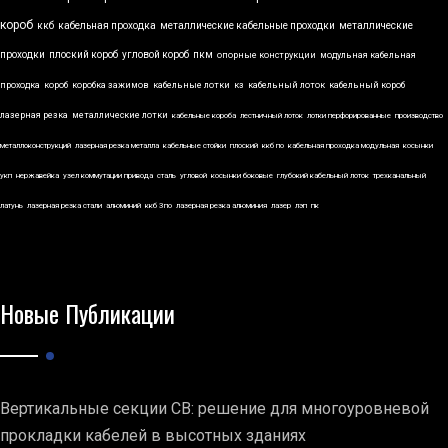
короб
ккб
кабельная проходка
металлические кабельные проходки
металлические
проходки
плоский короб
угловой короб
пкм
опорные конструкции
модульная кабельная
проходка
короб
коробка зажимов
кабельные лотки
кз
кабельный лоток
кабельный короб
лазерная резка
металлические лотки
кабельные короба
лестничный лоток
лотки перфорированные
производство
металлоконструкций
лазерная резка металла
кабельные стойки
плоский
ккб по
кабельная проходка модульная
косынки
укп
нержавейка
узел коммутации привода
сталь
угловой
косынки боковые
глубокий кабельный лоток
трехканальный
латунь
лазерная резка стали
алюминий
ккб 3по
лазерная резка алюминия
лазер
лэп
пк
Новые Публикации
Вертикальные секции СВ: решение для многоуровневой
прокладки кабелей в высотных зданиях