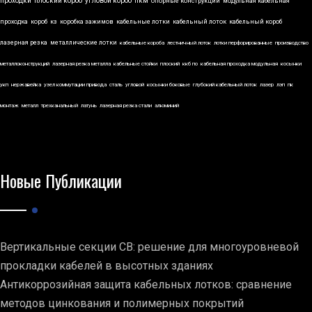
проходки
плоский короб
угловой короб
пкм
опорные конструкции
модульная кабельная
проходка
короб
кз
коробка зажимов
кабельные лотки
кабельный лоток
кабельный короб
лазерная резка
металлические лотки
кабельные короба
лестничный лоток
лотки перфорированные
производство
металлоконструкций
лазерная резка металла
кабельные стойки
плоский
ккб по
кабельная проходка модульная
косынки
укп
нержавейка
узел коммутации привода
сталь
угловой
косынки боковые
глубокий кабельный лоток
лазер
лэп
пк
монтаж
металл
трехканальный
латунь
лазерная резка стали
алюминий
Новые Публикации
Вертикальные секции СВ: решение для многоуровневой
прокладки кабелей в высотных зданиях
Антикоррозийная защита кабельных лотков: сравнение
методов цинкования и полимерных покрытий