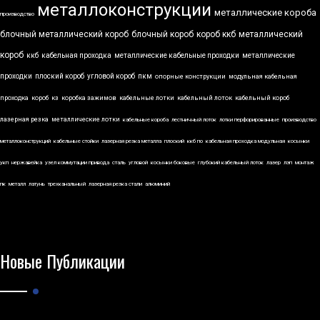
металлоконструкции
металлические короба
производство
блочный металлический короб
блочный короб
короб ккб
металлический
короб
ккб
кабельная проходка
металлические кабельные проходки
металлические
проходки
плоский короб
угловой короб
пкм
опорные конструкции
модульная кабельная
проходка
короб
кз
коробка зажимов
кабельные лотки
кабельный лоток
кабельный короб
лазерная резка
металлические лотки
кабельные короба
лестничный лоток
лотки перфорированные
производство
металлоконструкций
кабельные стойки
лазерная резка металла
плоский
ккб по
кабельная проходка модульная
косынки
укп
нержавейка
узел коммутации привода
сталь
угловой
косынки боковые
глубокий кабельный лоток
лазер
лэп
монтаж
пк
металл
латунь
трехканальный
лазерная резка стали
алюминий
Новые Публикации