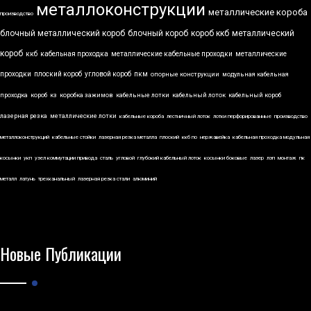
металлоконструкции
металлические короба
производство
блочный металлический короб
блочный короб
короб ккб
металлический
короб
ккб
кабельная проходка
металлические кабельные проходки
металлические
проходки
плоский короб
угловой короб
пкм
опорные конструкции
модульная кабельная
проходка
короб
кз
коробка зажимов
кабельные лотки
кабельный лоток
кабельный короб
лазерная резка
металлические лотки
кабельные короба
лестничный лоток
лотки перфорированные
производство
металлоконструкций
кабельные стойки
лазерная резка металла
плоский
ккб по
нержавейка
кабельная проходка модульная
косынки
укп
узел коммутации привода
сталь
угловой
глубокий кабельный лоток
косынки боковые
лазер
лэп
монтаж
пк
металл
латунь
трехканальный
лазерная резка стали
алюминий
Новые Публикации