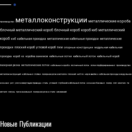
металлоконструкции
металлические короба
производство
блочный металлический короб
блочный короб
короб ккб
металлический
короб
ккб
кабельная проходка
металлические кабельные проходки
металлические
проходки
плоский короб
угловой короб
пкм
опорные конструкции
модульная кабельная
проходка
короб
кз
коробка зажимов
кабельные лотки
кабельный лоток
кабельный короб
лазерная резка
металлические лотки
кабельные короба
лестничный лоток
лотки перфорированные
производство
металлоконструкций
кабельные стойки
лазерная резка металла
плоский
ккб по
нержавейка
кабельная проходка модульная
косынки
укп
узел коммутации привода
сталь
угловой
глубокий кабельный лоток
косынки боковые
лазер
лэп
монтаж
пк
металл
латунь
трехканальный
лазерная резка стали
алюминий
Новые Публикации