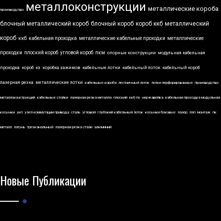
металлоконструкции
металлические короба
производство
блочный металлический короб
блочный короб
короб ккб
металлический
короб
ккб
кабельная проходка
металлические кабельные проходки
металлические
проходки
плоский короб
угловой короб
пкм
опорные конструкции
модульная кабельная
проходка
короб
кз
коробка зажимов
кабельные лотки
кабельный лоток
кабельный короб
лазерная резка
металлические лотки
кабельные короба
лестничный лоток
лотки перфорированные
производство
металлоконструкций
кабельные стойки
лазерная резка металла
плоский
ккб по
нержавейка
кабельная проходка модульная
косынки
укп
узел коммутации привода
сталь
угловой
глубокий кабельный лоток
косынки боковые
лазер
лэп
монтаж
пк
металл
латунь
трехканальный
лазерная резка стали
алюминий
Новые Публикации