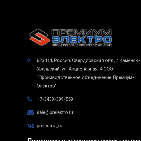
623414, Россия, Свердловская обл., г.Каменск-
Уральский, ул. Акционерная, 4
ООО
"Производственное объединение Премиум-
Электро"
+7-3439-399-559
sale@prelektro.ru
prelectro_ru
Принимаем и выполняем заказы по все