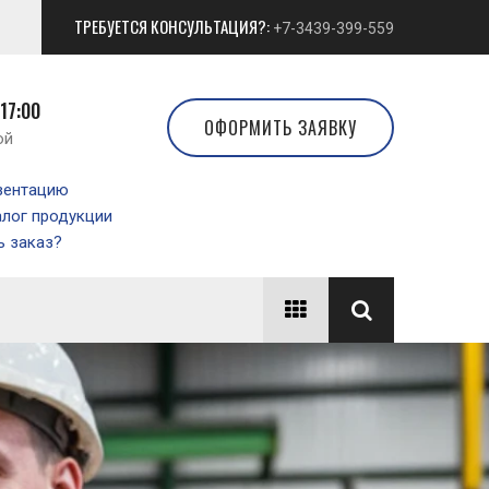
ТРЕБУЕТСЯ КОНСУЛЬТАЦИЯ?:
+7-3439-399-559
 17:00
ОФОРМИТЬ ЗАЯВКУ
ой
зентацию
алог продукции
 заказ?