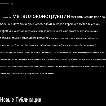
металлоконструкции
металлические короба
производство
блочный металлический короб
блочный короб
короб ккб
металлический
короб
ккб
кабельная проходка
металлические кабельные проходки
металлические
проходки
плоский короб
угловой короб
пкм
опорные конструкции
модульная кабельная
проходка
короб
кз
коробка зажимов
кабельные лотки
кабельный лоток
кабельный короб
лазерная резка
металлические лотки
кабельные короба
лестничный лоток
лотки перфорированные
производство
металлоконструкций
кабельные стойки
лазерная резка металла
плоский
ккб по
нержавейка
кабельная проходка модульная
косынки
укп
узел коммутации привода
сталь
угловой
глубокий кабельный лоток
косынки боковые
лазер
лэп
монтаж
пк
металл
латунь
трехканальный
лазерная резка стали
алюминий
Новые Публикации