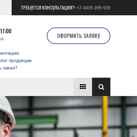
ТРЕБУЕТСЯ КОНСУЛЬТАЦИЯ?:
+7-3439-399-559
 17:00
ОФОРМИТЬ ЗАЯВКУ
ой
зентацию
алог продукции
 заказ?