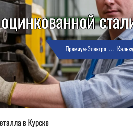
 оцинкованной стали
Премиум-Электро
Кальку
еталла в Курске