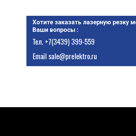
Хотите заказать лазерную резку м
Ваши вопросы :
Тел.
+7(3439) 399-559
Email
sale@prelektro.ru