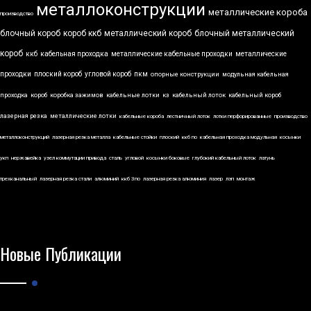
металлоконструкции
металлические короба
производство
блочный короб
короб ккб
металлический короб
блочный металлический
короб
ккб
кабельная проходка
металлические кабельные проходки
металлические
проходки
плоский короб
угловой короб
пкм
опорные конструкции
модульная кабельная
проходка
короб
коробка зажимов
кабельные лотки
кз
кабельный лоток
кабельный короб
лазерная резка
металлические лотки
кабельные короба
лестничный лоток
лотки перфорированные
производство
металлоконструкций
лазерная резка металла
кабельные стойки
плоский
ккб по
кабельная проходка модульная
косынки
укп
нержавейка
узел коммутации привода
сталь
угловой
косынки боковые
глубокий кабельный лоток
латунь
трехканальный
лазерная резка стали
алюминий
ккб 3по
лазерная резка алюминия
лазер
лэп
монтаж
Новые Публикации