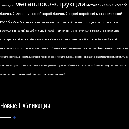
металлоконструкции
металлические короба
производство
блочный металлический короб
блочный короб
короб ккб
металлический
короб
ккб
кабельная проходка
металлические кабельные проходки
металлические
проходки
плоский короб
угловой короб
пкм
опорные конструкции
модульная кабельная
проходка
короб
кз
коробка зажимов
кабельные лотки
кабельный лоток
кабельный короб
лазерная резка
металлические лотки
кабельные короба
лестничный лоток
лотки перфорированные
производство
металлоконструкций
кабельные стойки
лазерная резка металла
плоский
ккб по
нержавейка
кабельная проходка модульная
косынки
укп
узел коммутации привода
сталь
угловой
глубокий кабельный лоток
косынки боковые
лазер
лэп
монтаж
пк
металл
латунь
трехканальный
лазерная резка стали
алюминий
Новые Публикации