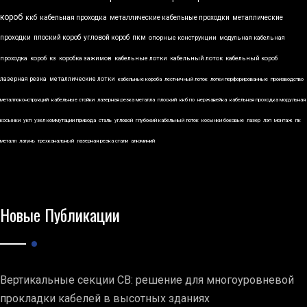
короб
ккб
кабельная проходка
металлические кабельные проходки
металлические
проходки
плоский короб
угловой короб
пкм
опорные конструкции
модульная кабельная
проходка
короб
кз
коробка зажимов
кабельные лотки
кабельный лоток
кабельный короб
лазерная резка
металлические лотки
кабельные короба
лестничный лоток
лотки перфорированные
производство
металлоконструкций
кабельные стойки
лазерная резка металла
плоский
ккб по
нержавейка
кабельная проходка модульная
косынки
укп
узел коммутации привода
сталь
угловой
глубокий кабельный лоток
косынки боковые
лазер
лэп
монтаж
пк
металл
латунь
трехканальный
лазерная резка стали
алюминий
Новые Публикации
Вертикальные секции СВ: решение для многоуровневой
прокладки кабелей в высотных зданиях