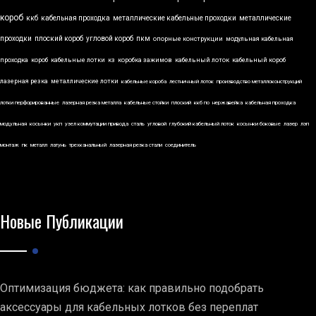
короб
ккб
кабельная проходка
металлические кабельные проходки
металлические
проходки
плоский короб
угловой короб
пкм
опорные конструкции
модульная кабельная
проходка
короб
кабельные лотки
кз
коробка зажимов
кабельный лоток
кабельный короб
лазерная резка
металлические лотки
кабельные короба
лестничный лоток
производство металлоконструкций
лотки перфорированные
лазерная резка металла
кабельные стойки
плоский
ккб по
нержавейка
кабельная проходка
модульная
косынки
укп
узел коммутации привода
сталь
угловой
глубокий кабельный лоток
косынки боковые
лазер
лэп
монтаж
пк
металл
латунь
трехканальный
лазерная резка стали
соединитель
Новые Публикации
Оптимизация бюджета: как правильно подобрать
аксессуары для кабельных лотков без переплат