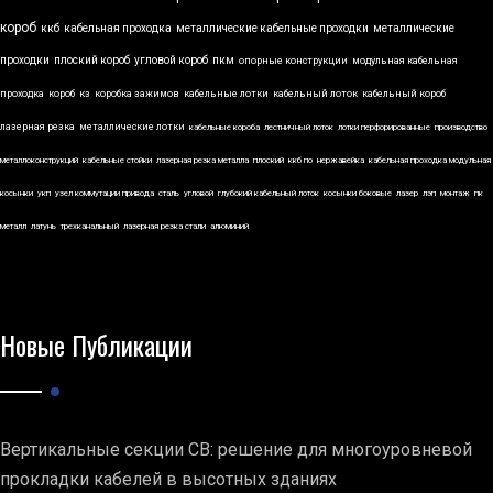
короб
ккб
кабельная проходка
металлические кабельные проходки
металлические
проходки
плоский короб
угловой короб
пкм
опорные конструкции
модульная кабельная
проходка
короб
кз
коробка зажимов
кабельные лотки
кабельный лоток
кабельный короб
лазерная резка
металлические лотки
кабельные короба
лестничный лоток
лотки перфорированные
производство
металлоконструкций
кабельные стойки
лазерная резка металла
плоский
ккб по
нержавейка
кабельная проходка модульная
косынки
укп
узел коммутации привода
сталь
угловой
глубокий кабельный лоток
косынки боковые
лазер
лэп
монтаж
пк
металл
латунь
трехканальный
лазерная резка стали
алюминий
Новые Публикации
Вертикальные секции СВ: решение для многоуровневой
прокладки кабелей в высотных зданиях