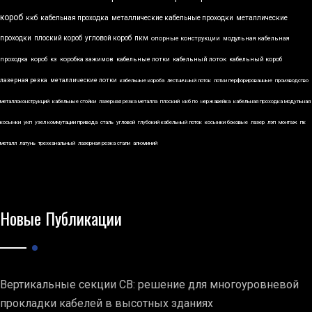
короб
ккб
кабельная проходка
металлические кабельные проходки
металлические
проходки
плоский короб
угловой короб
пкм
опорные конструкции
модульная кабельная
проходка
короб
кз
коробка зажимов
кабельные лотки
кабельный лоток
кабельный короб
лазерная резка
металлические лотки
кабельные короба
лестничный лоток
лотки перфорированные
производство
металлоконструкций
кабельные стойки
лазерная резка металла
плоский
ккб по
нержавейка
кабельная проходка модульная
косынки
укп
узел коммутации привода
сталь
угловой
глубокий кабельный лоток
косынки боковые
лазер
лэп
монтаж
пк
металл
латунь
трехканальный
лазерная резка стали
алюминий
Новые Публикации
Вертикальные секции СВ: решение для многоуровневой
прокладки кабелей в высотных зданиях